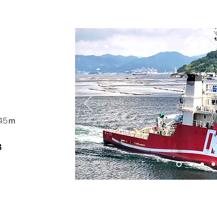
.5ｍ
KB