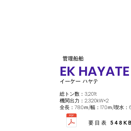
​管理船舶
​EK HAYATE
イーケー ハヤテ
総トン数：3,201t
機関出力：2,320kW×2
​全長：78.0ｍ/幅：17.0ｍ/喫水：6
​要目表 548K