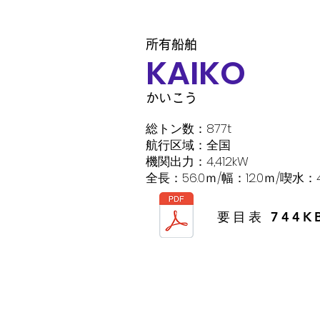
​所有船舶
​KAIKO
​かいこう
総トン数：877t
航行区域：全国
機関出力：4,412kW
​全長：56.0ｍ/幅：12.0ｍ/喫水：4
​要目表 744