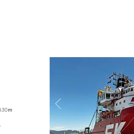
.30ｍ
B