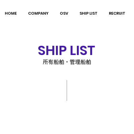
HOME
COMPANY
OSV
SHIP LIST
RECRUIT
​SHIP LIST
​所有船舶・管理船舶